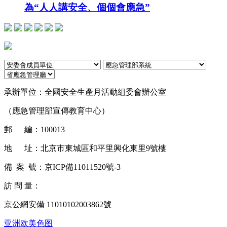
為“人人講安全、個個會應急”
承辦單位：
全國安全生產月活動組委會辦公室
（應急管理部宣傳教育中心）
郵 編：
100013
地 址：
北京市東城區和平里興化東里9號樓
備 案 號：
京ICP備11011520號-3
訪 問 量：
京公網安備 11010102003862號
亚洲欧美色图