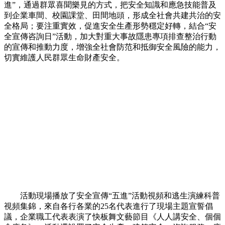
進”，通過群眾喜聞樂見的方式，把安全知識和應急技能普及
到企業車間、校園課堂、田間地頭，形成全社會共建共治的安
全格局；要注重實效，促進安全生產形勢穩定好轉，結合“安
全宣傳咨詢日”活動，加大對重大事故隱患專項排查整治行動
的宣傳和推動力度，增強全社會防范和抵御安全風險的能力，
切實維護人民群眾生命財產安全。
活動現場播放了安全宣傳“五進”活動視頻和逃生演練科普
視頻集錦，來自各行各業的25名代表進行了現場主題宣誓倡
議，企業職工代表表演了快板舞文藝節目《人人講安全、個個