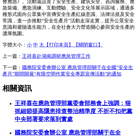
會應急》。活動還設置了安全生產、建筑安全、咨詢服務、應
急裝備、應急演練、互動體驗、安全文化等展示區域，通過多
種形式面向公眾集中宣傳安全生產紅線意識、法律法規及安全
常識，進一步推動“安全生產月”活動走深走實，提升公眾安全
意識和避險逃生能力，在全社會大力營造關心參與安全生產的
濃厚氛圍。
字體大小：
小
中
大
【打印本頁】
【關閉窗口】
上一篇：
王祥喜赴湖南調研應急管理工作
下一篇：
國務院安委會辦公室 應急管理部關于在全國“安全生
產月”期間開展“有限空間作業安全專題宣傳活動”的通知
相關資訊
王祥喜在應急管理部黨委會部務會上強調：狠
抓細節提高隱患排查整治精準度 不折不扣把黨
中央部署要求落到實處
國務院安委會辦公室 應急管理部關于在全