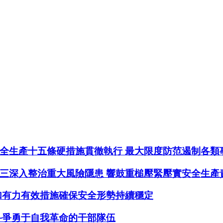
全生產十五條硬措施貫徹執行 最大限度防范遏制各類
三深入整治重大風險隱患 響鼓重槌壓緊壓實安全生產
加有力有效措施確保安全形勢持續穩定
斗爭勇于自我革命的干部隊伍