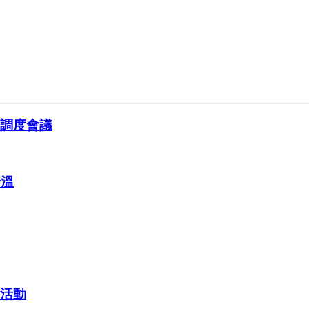
頻調度會議
升溫
列活動