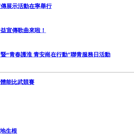
宣傳展示活動在寧舉行
公益宣傳歌曲來啦！
”暨“青春護淮 青安崗在行動”聯青服務日活動
、體能比武競賽
落地生根