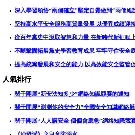
深入學習領悟“兩個確立”堅定自覺做到“兩個維
堅持高水平安全服務高質量發展 以優異成績迎
從百年黨史中汲取智慧和力量 在新時代新征程
不斷鞏固拓展黨史學習教育成果 牢牢守住安全
提高統籌發展和安全的能力 以高效能安全監管
人氣排行
關于開展“新安法知多少”網絡知識競賽的通知
關于開展“測測你的安全力”全國安全知識網絡
關于開展“人人講安全 個個會應急”網絡知識競
《沙發派》之兒童防溺水