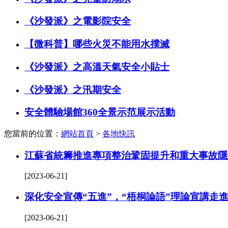
《沙發派》之電影院安全
【微科普】哪些火災不能用水撲滅
《沙發派》之高溫天氣安全小貼士
《沙發派》之汛期安全
安全體驗場館360全景示范展示活動
您當前的位置：
網站首頁
>
各地快訊
江蘇省統籌推進專項整治鞏固提升和重大事故隱
[2023-06-21]
深化安全宣傳“五進”，“梧桐論語”理論宣講走
[2023-06-21]