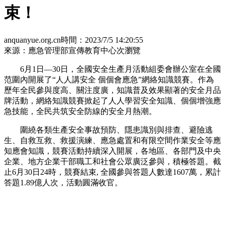
束！
anquanyue.org.cn
時間：2023/7/5 14:20:55
來源：應急管理部宣傳教育中心
次瀏覽
6月1日—30日，全國安全生產月活動組委會辦公室在全國
范圍內開展了“人人講安全 個個會應急”網絡知識競賽。作為
歷年全民參與度高、關注度廣，知識普及效果顯著的安全月品
牌活動，網絡知識競賽掀起了人人學習安全知識、個個增強應
急技能，全民共筑安全防線的安全月熱潮。
圍繞各類生產安全事故預防、隱患識別與排查、避險逃
生、自救互救、救援演練、應急處置和有限空間作業安全等應
知應會知識，競賽活動持續深入開展，各地區、各部門及中央
企業、地方企業干部職工和社會公眾廣泛參與，積極答題。截
止6月30日24時，競賽結束, 全國參與答題人數達1607萬，累計
答題1.89億人次，活動圓滿收官。