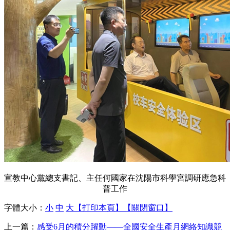
宣教中心黨總支書記、主任何國家在沈陽市科學宮調研應急科
普工作
字體大小：
小
中
大
【打印本頁】
【關閉窗口】
上一篇：
感受6月的積分躍動——全國安全生產月網絡知識競