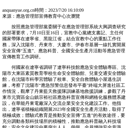
anquanyue.org.cn
時間：2023/7/20 16:10:09
來源：應急管理部宣傳教育中心
次瀏覽
按照應急管理部黨委關于在應急管理部系統大興調查研究
的部署要求，7月10日至16日，宣教中心黨總支書記、主任何
國家帶隊在遼寧省、黑龍江省，結合宣教中心的重點工作任
務，深入沈陽市、丹東市、大慶市、伊春市基層一線扎實開展
安全宣傳“五進”、應急科普、全國安全生產月活動等應急管理
宣傳教育工作調研。
何國家在遼寧省調研了遼寧科技館應急安全體驗專區、沈
陽市大東區素質教育學校生命安全體驗館、兒童交通安全體驗
館，在沈陽市科學宮體驗了校車、安全自救體驗小屋逃生訓
練，考察了沈陽市“應急預警信息發布平臺”終端大屏進社區工
作情況，觀摩了丹東藍天救援隊訓練基地救援訓練，參觀了丹
東市元寶區金山鎮宗裕社區應急科普宣傳和網格化服務體系建
設，在華能丹東電廠深入交流企業安全文化建設工作。他指
出，遼寧省積極組織開展2023年全國安全生產月活動，取得了
積極成效；體驗式教育是推動安全宣傳“五進”的有效途徑，要
充分調動各類科技場所的積極性，推動應急科普融入科技場
館；安全文化建設中要突出人人、個個、全員增強安全意識，